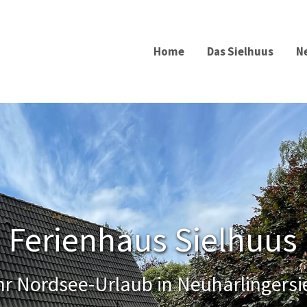
Home
Das Sielhuus
N
Ferienhaus Sielhuus
hr Nordsee-Urlaub in Neuharlingersi